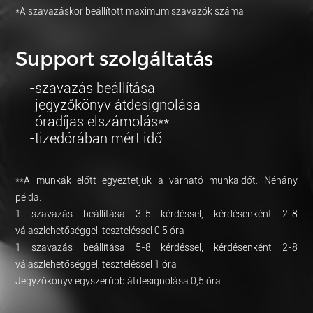
*A szavazáskor beállított maximum szavazók száma
Support szolgáltatás
szavazás beállítása
jegyzőkönyv átdesignolása
óradíjas elszámolás**
tizedórában mért idő
**A munkák előtt egyeztetjük a várható munkaidőt. Néhány
példa:
1 szavazás beállítása 3-5 kérdéssel, kérdésenként 2-8
válaszlehetőséggel, teszteléssel 0,5 óra
1 szavazás beállítása 5-8 kérdéssel, kérdésenként 2-8
válaszlehetőséggel, teszteléssel 1 óra
Jegyzőkönyv egyszerűbb átdesignolása 0,5 óra