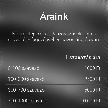
Áraink
Nincs telepítési díj. A szavazások után a
szavazók* függvényében sávos árazás van.
1 szavazás ára
0-100 szavazó
1000 Ft
100-300 szavazó
2500 Ft
300-700 szavazó
5000 Ft
700-1000 szavazó
10.000 Ft